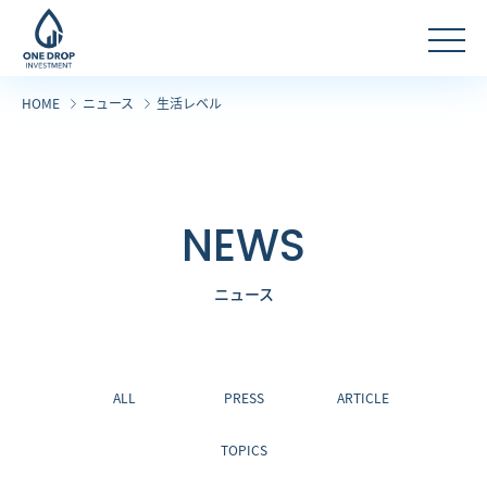
コ
ナ
ン
ビ
テ
ゲ
HOME
ニュース
生活レベル
ン
ー
ツ
シ
へ
ョ
ス
ン
NEWS
キ
に
ッ
移
プ
動
ニュース
ALL
PRESS
ARTICLE
TOPICS