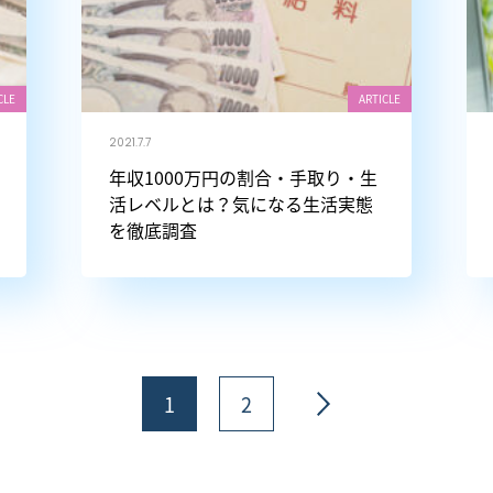
CLE
ARTICLE
2021.7.7
年収1000万円の割合・手取り・生
活レベルとは？気になる生活実態
を徹底調査
固
固
1
2
定
定