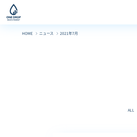
コ
ナ
ン
ビ
テ
ゲ
ン
ー
HOME
ニュース
2021年7月
ツ
シ
へ
ョ
ス
ン
キ
に
ッ
移
プ
動
ALL