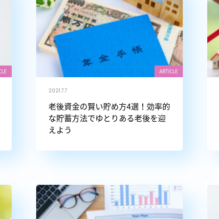
CLE
ARTICLE
2021.7.7
老後資金の賢い貯め方4選！効率的
な貯蓄方法でゆとりある老後を迎
えよう