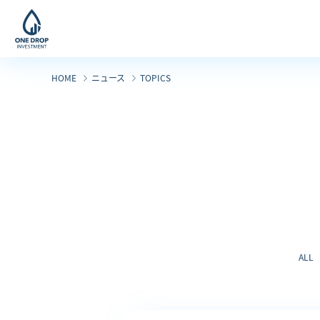
コ
ナ
ン
ビ
テ
ゲ
ン
ー
HOME
ニュース
TOPICS
ツ
シ
へ
ョ
ス
ン
キ
に
ッ
移
プ
動
ALL