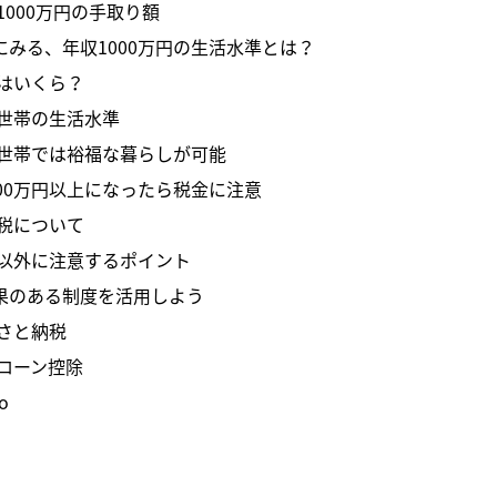
1000万円の手取り額
にみる、年収1000万円の生活水準とは？
はいくら？
世帯の生活水準
世帯では裕福な暮らしが可能
000万円以上になったら税金に注意
税について
以外に注意するポイント
果のある制度を活用しよう
さと納税
ローン控除
o