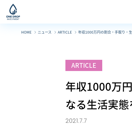
コ
ナ
ン
ビ
テ
ゲ
ン
ー
HOME
ニュース
ARTICLE
年収1000万円の割合・手取り
ツ
シ
へ
ョ
ス
ン
キ
に
ARTICLE
ッ
移
プ
動
年収1000
なる生活実態
2021.7.7